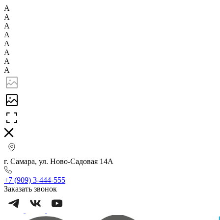
А
А
А
А
А
А
А
А
г. Самара, ул. Ново-Садовая 14А
+7 (909) 3-444-555
Заказать звонок