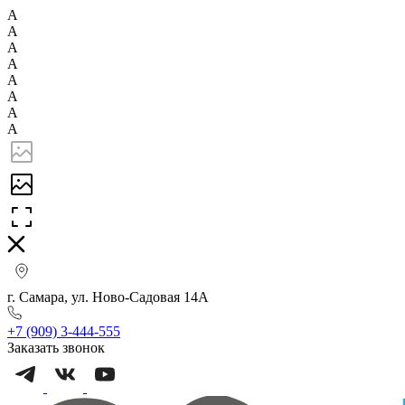
А
А
А
А
А
А
А
А
г. Самара, ул. Ново-Садовая 14А
+7 (909) 3-444-555
Заказать звонок