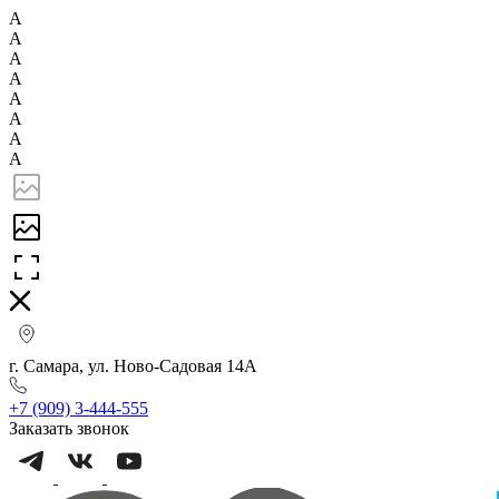
А
А
А
А
А
А
А
А
г. Самара, ул. Ново-Садовая 14А
+7 (909) 3-444-555
Заказать звонок