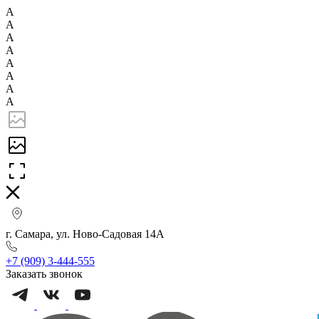
А
А
А
А
А
А
А
А
г. Самара, ул. Ново-Садовая 14А
+7 (909) 3-444-555
Заказать звонок