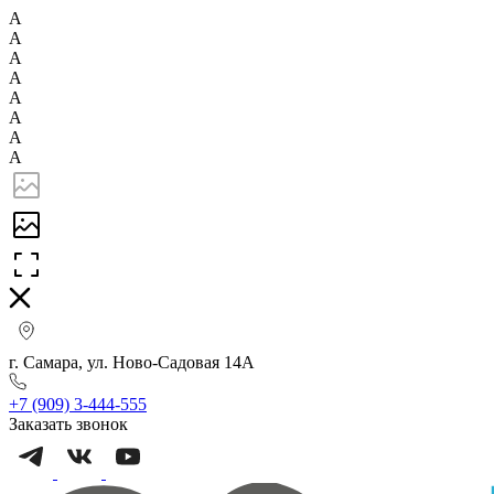
А
А
А
А
А
А
А
А
г. Самара, ул. Ново-Садовая 14А
+7 (909) 3-444-555
Заказать звонок