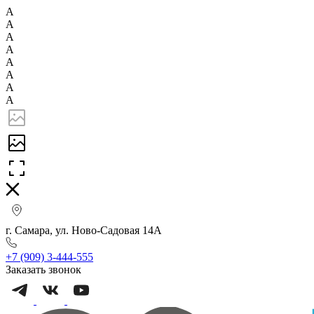
А
А
А
А
А
А
А
А
г. Самара, ул. Ново-Садовая 14А
+7 (909) 3-444-555
Заказать звонок