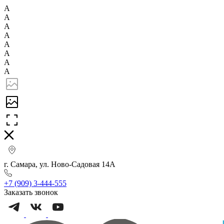
А
А
А
А
А
А
А
А
г. Самара, ул. Ново-Садовая 14А
+7 (909) 3-444-555
Заказать звонок