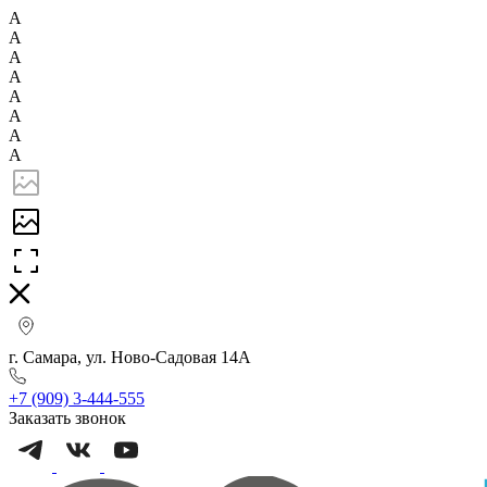
А
А
А
А
А
А
А
А
г. Самара, ул. Ново-Садовая 14А
+7 (909) 3-444-555
Заказать звонок